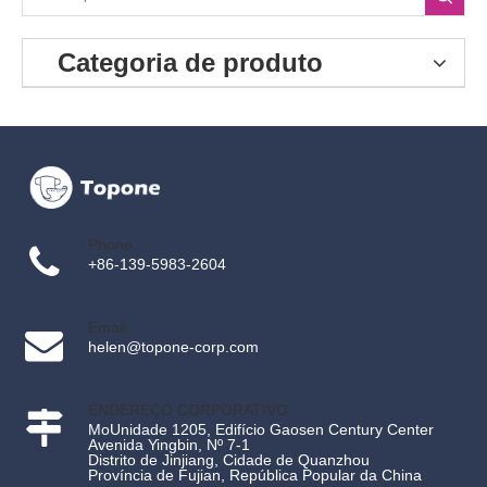
Série de KIMO
Categoria de produto
Contatos
Phone:
+86-139-5983-2604
Email:
helen@topone-corp.com
ENDEREÇO CORPORATIVO:
MoUnidade 1205, Edifício Gaosen Century Center
Avenida Yingbin, Nº 7-1
Distrito de Jinjiang, Cidade de Quanzhou
‌Província de Fujian, República Popular da China