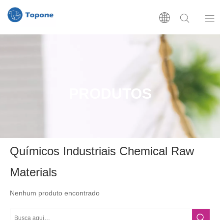
Início
Sobre
PRODUTOS
Produtos
Série de OMO
Químicos Industriais Chemical Raw
Série do SAV
Materials
Nenhum produto encontrado
Série do OMS