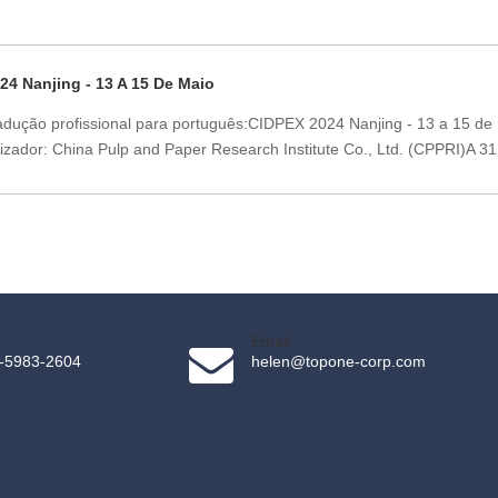
4 Nanjing - 13 A 15 De Maio‌
adução profissional para português:CIDPEX 2024 Nanjing - 13 a 15 de
zador:‌ China Pulp and Paper Research Institute Co., Ltd. (CPPRI)A 31.
Email:
-5983-2604
helen@topone-corp.com