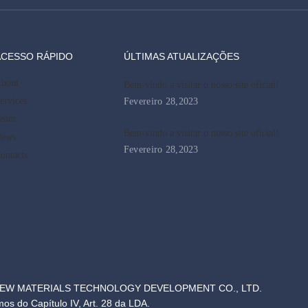
CESSO RÁPIDO​​​​​​​
ÚLTIMAS ATUALIZAÇÕES​​​​​​​
bout
Bem-vindo a visitar o nosso site oficial!
ervices
Fevereiro 28,2023
eam
Bem-vindo a visitar o nosso site oficial!
ews
Fevereiro 28,2023
ontacts
NEW MATERIALS TECHNOLOGY DEVELOPMENT CO., LTD.‌
do Capítulo IV, Art. 28 da LDA.​​​​​​​